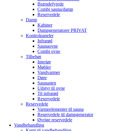
Brændefyrede
Combi sauna/damp
Reservedele
Damp
Kabiner
Dampgeneratorer PRIVAT
Kontrolpaneler
Infrarød
Saunaovne
Combi ovne
Tilbehør
Interiør
Møbler
Vandvarmer
Døre
Saunasten
Udstyr til ovne
Til infrarød
Reservedele
Reservedele
Varmeelementer til sauna
Reservedele til dampgenerator
Øvrige reservedele
Vandbehandling
Kemi til vandbehandling