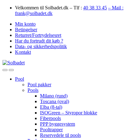
Skip
Skip
Velkommen til Solbadet.dk – Tlf :
40 38 33 45
– Mail :
to
to
frank@solbadet.dk
navigation
content
Min konto
Betingelser
Returret/Fortrydelsesret
Har du fortrudt dit køb ?
Data- og sikkerhedspolitik
Kontakt
Open
Close
Pool
Pool pakker
Pools
Milano (rund)
Toscana (oval)
Elba (8-tal)
ISOGreen – Styropor blokke
Fiberpools
PPP byggesystem
Pooltrapper
Reservedele til pools