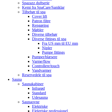
Spazazz duftserie
Kemi fra SpaCare/Saniklar
Tilbehør til spa
Cover lift
Patron filtre
Rengøring
Møbler
Diverse tilbehør
Diverse fittings til spa
Fra US mm til EU mm
Nipler
Pumpe fittings
Pumper/blæsere
Varme/flow
Controllere/touch
Vandvarmer
Reservedele til spa
Sauna
Saunakabiner
Infrarød
Standard
Udesauna
Saunaovne
Elektriske
Elektriske professionel