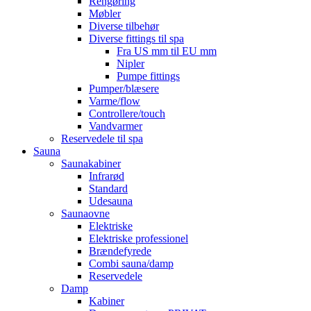
Rengøring
Møbler
Diverse tilbehør
Diverse fittings til spa
Fra US mm til EU mm
Nipler
Pumpe fittings
Pumper/blæsere
Varme/flow
Controllere/touch
Vandvarmer
Reservedele til spa
Sauna
Saunakabiner
Infrarød
Standard
Udesauna
Saunaovne
Elektriske
Elektriske professionel
Brændefyrede
Combi sauna/damp
Reservedele
Damp
Kabiner