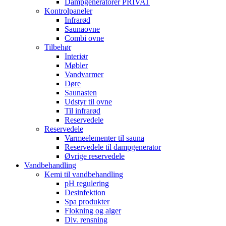
Dampgeneratorer PRIVAT
Kontrolpaneler
Infrarød
Saunaovne
Combi ovne
Tilbehør
Interiør
Møbler
Vandvarmer
Døre
Saunasten
Udstyr til ovne
Til infrarød
Reservedele
Reservedele
Varmeelementer til sauna
Reservedele til dampgenerator
Øvrige reservedele
Vandbehandling
Kemi til vandbehandling
pH regulering
Desinfektion
Spa produkter
Flokning og alger
Div. rensning