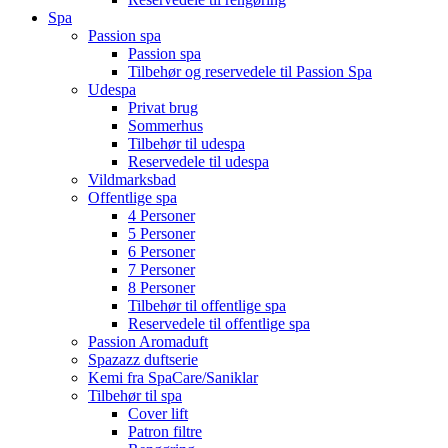
Spa
Passion spa
Passion spa
Tilbehør og reservedele til Passion Spa
Udespa
Privat brug
Sommerhus
Tilbehør til udespa
Reservedele til udespa
Vildmarksbad
Offentlige spa
4 Personer
5 Personer
6 Personer
7 Personer
8 Personer
Tilbehør til offentlige spa
Reservedele til offentlige spa
Passion Aromaduft
Spazazz duftserie
Kemi fra SpaCare/Saniklar
Tilbehør til spa
Cover lift
Patron filtre