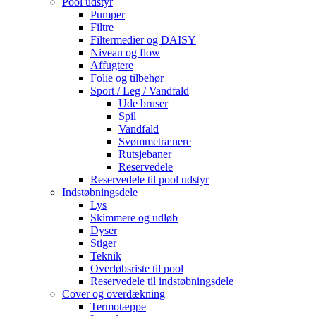
Pool udstyr
Pumper
Filtre
Filtermedier og DAISY
Niveau og flow
Affugtere
Folie og tilbehør
Sport / Leg / Vandfald
Ude bruser
Spil
Vandfald
Svømmetrænere
Rutsjebaner
Reservedele
Reservedele til pool udstyr
Indstøbningsdele
Lys
Skimmere og udløb
Dyser
Stiger
Teknik
Overløbsriste til pool
Reservedele til indstøbningsdele
Cover og overdækning
Termotæppe