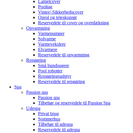
Lamelcover
Pooltag
Vinter/-Sikkerhedscover
Oprul og teleskoprør
Reservedele til cover og overdækning
Opvarmning
Varmepumper
Solvarme
Varmevekslere
Elvarmere
Reservedele til opvarmning
Rengøring
Små bundsugere
Pool robotter
Rengøringsudstyr
Reservedele til rengøring
Spa
Passion spa
Passion spa
Tilbehør og reservedele til Passion Spa
Udespa
Privat brug
Sommerhus
Tilbehør til udespa
Reservedele til udespa