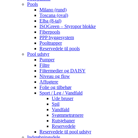
Pools
Milano (rund)
Toscana (oval)
Elba (8-tal)
ISOGreen – Styropor blokke
Fiberpools
PPP byggesystem
Pooltrapper
Reservedele til pools
Pool udstyr
Pumper
Filtre
Filtermedier og DAISY
Niveau og flow
Affugtere
Folie og tilbehør
Sport / Leg / Vandfald
Ude bruser
Spil
Vandfald
Svømmetrænere
Rutsjebaner
Reservedele
Reservedele til pool udstyr
Indstøbningsdele