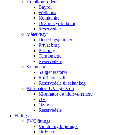
Kemikontrollere
Bayrol
Welldana
Kemitanke
Div. udstyr til kemi
Reservedele
Måleudstyr
Doseringspumper
Privat brug
Pro brug
Termometre
Reservedele
Saltanlæg
Saltgeneratorer
Raffineret salt
Reservedele til saltanlæg
Klorinator- UV og Ozon
Klorinator og klorsvømmere
UV
Ozon
Reservedele
Fittings
PVC fittings
Vinkler og bøjninger
Unioner