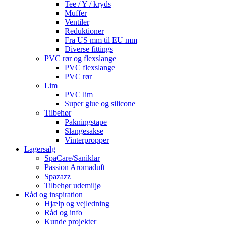
Tee / Y / kryds
Muffer
Ventiler
Reduktioner
Fra US mm til EU mm
Diverse fittings
PVC rør og flexslange
PVC flexslange
PVC rør
Lim
PVC lim
Super glue og silicone
Tilbehør
Pakningstape
Slangesakse
Vinterpropper
Lagersalg
SpaCare/Saniklar
Passion Aromaduft
Spazazz
Tilbehør udemiljø
Råd og inspiration
Hjælp og vejledning
Råd og info
Kunde projekter