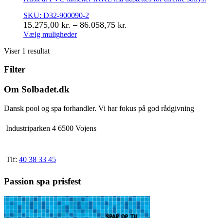
SKU: D32-900090-2
Prisinterval:
15.275,00
kr.
–
86.058,75
kr.
15.275,00 kr.
Vælg muligheder
Dette
til
Viser 1 resultat
vare
86.058,75 kr.
har
Filter
flere
varianter.
Mulighederne
Om Solbadet.dk
kan
vælges
Dansk pool og spa forhandler. Vi har fokus på god rådgivning
på
varesiden
Industriparken 4 6500 Vojens
Tlf:
40 38 33 45
Passion spa prisfest