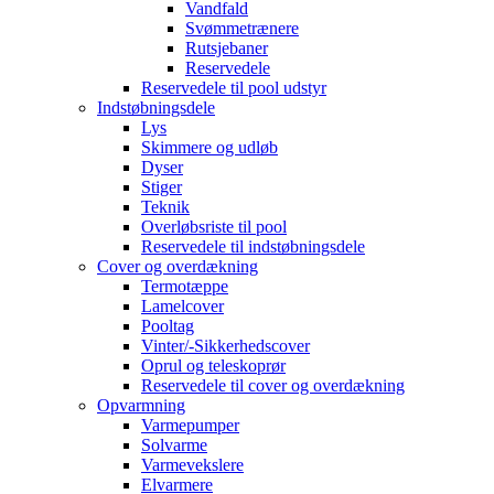
Vandfald
Svømmetrænere
Rutsjebaner
Reservedele
Reservedele til pool udstyr
Indstøbningsdele
Lys
Skimmere og udløb
Dyser
Stiger
Teknik
Overløbsriste til pool
Reservedele til indstøbningsdele
Cover og overdækning
Termotæppe
Lamelcover
Pooltag
Vinter/-Sikkerhedscover
Oprul og teleskoprør
Reservedele til cover og overdækning
Opvarmning
Varmepumper
Solvarme
Varmevekslere
Elvarmere