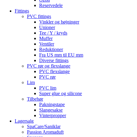
Reservedele
Fittings
PVC fittings
Vinkler og bøjninger
Unioner
Tee / Y / kryds
Muffer
Ventiler
Reduktioner
Fra US mm til EU mm
Diverse fittings
PVC rør og flexslange
PVC flexslange
PVC rør
Lim
PVC lim
Super glue og silicone
Tilbehør
Pakningstape
Slangesakse
Vinterpropper
Lagersalg
SpaCare/Saniklar
Passion Aromaduft