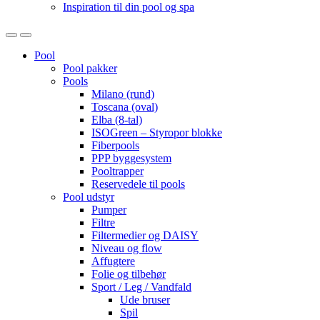
Inspiration til din pool og spa
Open
Close
Pool
Pool pakker
Pools
Milano (rund)
Toscana (oval)
Elba (8-tal)
ISOGreen – Styropor blokke
Fiberpools
PPP byggesystem
Pooltrapper
Reservedele til pools
Pool udstyr
Pumper
Filtre
Filtermedier og DAISY
Niveau og flow
Affugtere
Folie og tilbehør
Sport / Leg / Vandfald
Ude bruser
Spil