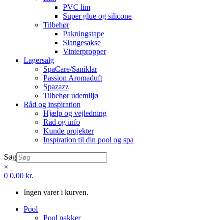
PVC lim
Super glue og silicone
Tilbehør
Pakningstape
Slangesakse
Vinterpropper
Lagersalg
SpaCare/Saniklar
Passion Aromaduft
Spazazz
Tilbehør udemiljø
Råd og inspiration
Hjælp og vejledning
Råd og info
Kunde projekter
Inspiration til din pool og spa
Søg
×
0
0,00
kr.
Ingen varer i kurven.
Pool
Pool pakker