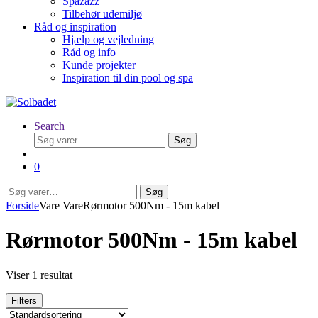
Spazazz
Tilbehør udemiljø
Råd og inspiration
Hjælp og vejledning
Råd og info
Kunde projekter
Inspiration til din pool og spa
Search
Søg
Søg
efter:
0
Søg
Søg
efter:
Forside
Vare Vare
Rørmotor 500Nm - 15m kabel
Rørmotor 500Nm - 15m kabel
Viser 1 resultat
Filters