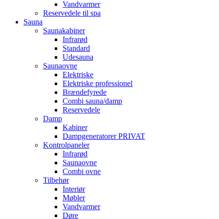
Vandvarmer
Reservedele til spa
Sauna
Saunakabiner
Infrarød
Standard
Udesauna
Saunaovne
Elektriske
Elektriske professionel
Brændefyrede
Combi sauna/damp
Reservedele
Damp
Kabiner
Dampgeneratorer PRIVAT
Kontrolpaneler
Infrarød
Saunaovne
Combi ovne
Tilbehør
Interiør
Møbler
Vandvarmer
Døre