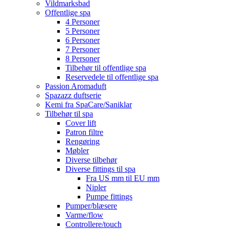
Vildmarksbad
Offentlige spa
4 Personer
5 Personer
6 Personer
7 Personer
8 Personer
Tilbehør til offentlige spa
Reservedele til offentlige spa
Passion Aromaduft
Spazazz duftserie
Kemi fra SpaCare/Saniklar
Tilbehør til spa
Cover lift
Patron filtre
Rengøring
Møbler
Diverse tilbehør
Diverse fittings til spa
Fra US mm til EU mm
Nipler
Pumpe fittings
Pumper/blæsere
Varme/flow
Controllere/touch