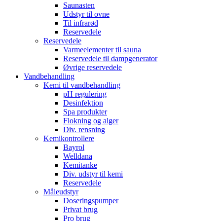
Saunasten
Udstyr til ovne
Til infrarød
Reservedele
Reservedele
Varmeelementer til sauna
Reservedele til dampgenerator
Øvrige reservedele
Vandbehandling
Kemi til vandbehandling
pH regulering
Desinfektion
Spa produkter
Flokning og alger
Div. rensning
Kemikontrollere
Bayrol
Welldana
Kemitanke
Div. udstyr til kemi
Reservedele
Måleudstyr
Doseringspumper
Privat brug
Pro brug