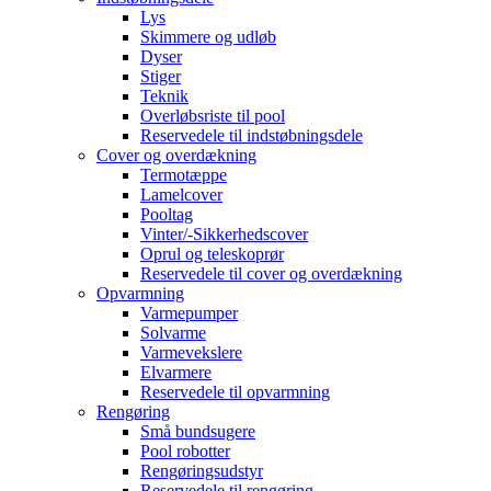
Lys
Skimmere og udløb
Dyser
Stiger
Teknik
Overløbsriste til pool
Reservedele til indstøbningsdele
Cover og overdækning
Termotæppe
Lamelcover
Pooltag
Vinter/-Sikkerhedscover
Oprul og teleskoprør
Reservedele til cover og overdækning
Opvarmning
Varmepumper
Solvarme
Varmevekslere
Elvarmere
Reservedele til opvarmning
Rengøring
Små bundsugere
Pool robotter
Rengøringsudstyr
Reservedele til rengøring