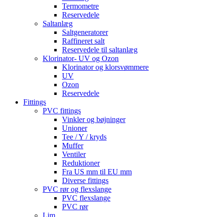
Termometre
Reservedele
Saltanlæg
Saltgeneratorer
Raffineret salt
Reservedele til saltanlæg
Klorinator- UV og Ozon
Klorinator og klorsvømmere
UV
Ozon
Reservedele
Fittings
PVC fittings
Vinkler og bøjninger
Unioner
Tee / Y / kryds
Muffer
Ventiler
Reduktioner
Fra US mm til EU mm
Diverse fittings
PVC rør og flexslange
PVC flexslange
PVC rør
Lim