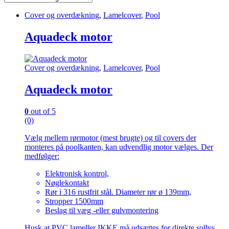
Cover og overdækning
,
Lamelcover
,
Pool
Aquadeck motor
Cover og overdækning
,
Lamelcover
,
Pool
Aquadeck motor
0
out of 5
(0)
Vælg mellem rørmotor (mest brugte) og til covers der
monteres på poolkanten, kan udvendlig motor vælges. Der
medfølger:
Elektronisk kontrol,
Nøglekontakt
Rør i 316 rustfrit stål. Diameter rør ø 139mm,
Stropper 1500mm
Beslag til væg -eller gulvmontering
Husk at PVC lameller IKKE må udsættes for direkte sollys.