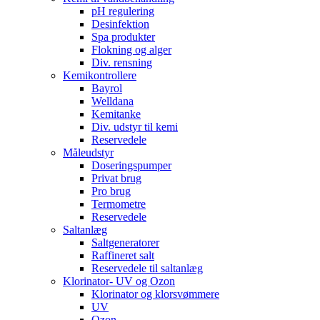
pH regulering
Desinfektion
Spa produkter
Flokning og alger
Div. rensning
Kemikontrollere
Bayrol
Welldana
Kemitanke
Div. udstyr til kemi
Reservedele
Måleudstyr
Doseringspumper
Privat brug
Pro brug
Termometre
Reservedele
Saltanlæg
Saltgeneratorer
Raffineret salt
Reservedele til saltanlæg
Klorinator- UV og Ozon
Klorinator og klorsvømmere
UV
Ozon