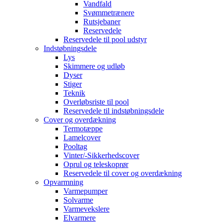
Vandfald
Svømmetrænere
Rutsjebaner
Reservedele
Reservedele til pool udstyr
Indstøbningsdele
Lys
Skimmere og udløb
Dyser
Stiger
Teknik
Overløbsriste til pool
Reservedele til indstøbningsdele
Cover og overdækning
Termotæppe
Lamelcover
Pooltag
Vinter/-Sikkerhedscover
Oprul og teleskoprør
Reservedele til cover og overdækning
Opvarmning
Varmepumper
Solvarme
Varmevekslere
Elvarmere