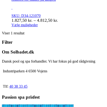
SKU: D34-121070
Prisinterval:
1.827,50
kr.
–
4.812,50
kr.
1.827,50 kr.
Vælg muligheder
Dette
til
Viser 1 resultat
vare
4.812,50 kr.
har
Filter
flere
varianter.
Mulighederne
Om Solbadet.dk
kan
vælges
Dansk pool og spa forhandler. Vi har fokus på god rådgivning
på
varesiden
Industriparken 4 6500 Vojens
Tlf:
40 38 33 45
Passion spa prisfest