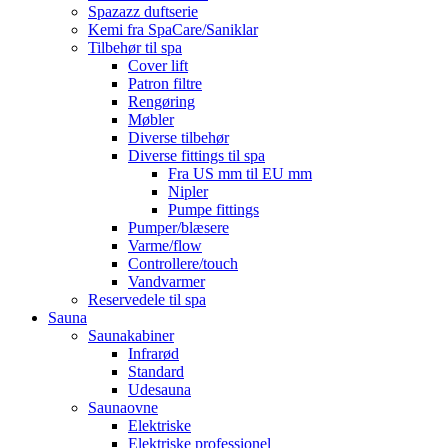
Spazazz duftserie
Kemi fra SpaCare/Saniklar
Tilbehør til spa
Cover lift
Patron filtre
Rengøring
Møbler
Diverse tilbehør
Diverse fittings til spa
Fra US mm til EU mm
Nipler
Pumpe fittings
Pumper/blæsere
Varme/flow
Controllere/touch
Vandvarmer
Reservedele til spa
Sauna
Saunakabiner
Infrarød
Standard
Udesauna
Saunaovne
Elektriske
Elektriske professionel