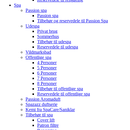
Spa
Passion spa
Passion spa
Tilbehør og reservedele til Passion Spa
Udespa
Privat brug
Sommerhus
Tilbehør til udespa
Reservedele til udespa
Vildmarksbad
Offentlige spa
4 Personer
5 Personer
6 Personer
7 Personer
8 Personer
Tilbehør til offentlige spa
Reservedele til offentlige spa
Passion Aromaduft
Spazazz duftserie
Kemi fra SpaCare/Saniklar
Tilbehør til spa
Cover lift
Patron filtre