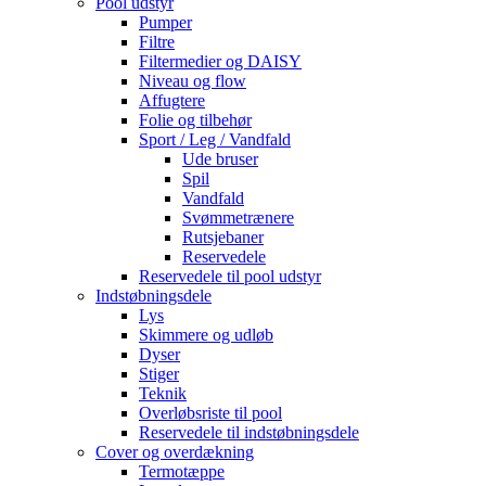
Pool udstyr
Pumper
Filtre
Filtermedier og DAISY
Niveau og flow
Affugtere
Folie og tilbehør
Sport / Leg / Vandfald
Ude bruser
Spil
Vandfald
Svømmetrænere
Rutsjebaner
Reservedele
Reservedele til pool udstyr
Indstøbningsdele
Lys
Skimmere og udløb
Dyser
Stiger
Teknik
Overløbsriste til pool
Reservedele til indstøbningsdele
Cover og overdækning
Termotæppe