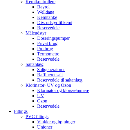
Kemikontrollere
Bayrol
Welldana
Kemitanke
Div. udstyr til kemi
Reservedele
Måleudstyr
Doseringspumper
Privat brug
Pro brug
Termometre
Reservedele
Saltanlæg
Saltgeneratorer
Raffineret salt
Reservedele til saltanlæg
Klorinator- UV og Ozon
Klorinator og klorsvømmere
UV
Ozon
Reservedele
Fittings
PVC fittings
Vinkler og bøjninger
Unioner