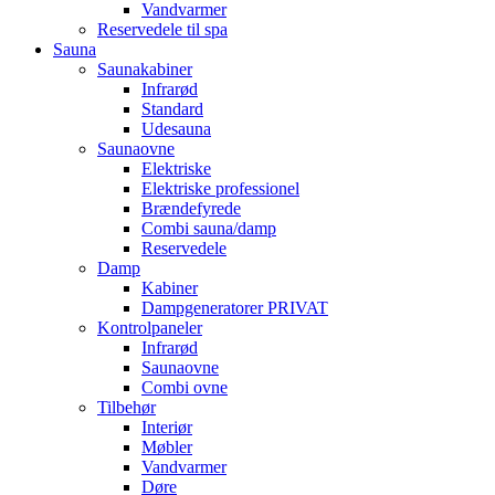
Vandvarmer
Reservedele til spa
Sauna
Saunakabiner
Infrarød
Standard
Udesauna
Saunaovne
Elektriske
Elektriske professionel
Brændefyrede
Combi sauna/damp
Reservedele
Damp
Kabiner
Dampgeneratorer PRIVAT
Kontrolpaneler
Infrarød
Saunaovne
Combi ovne
Tilbehør
Interiør
Møbler
Vandvarmer
Døre