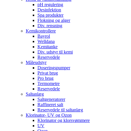
pH regulering
Desinfektion
Spa produkter
Flokning og alger
Div. rensning
Kemikontrollere
Bayrol
Welldana
Kemitanke
Div. udstyr til kemi
Reservedele
Måleudstyr
Doseringspumper
Privat brug
Pro brug
Termometre
Reservedele
Saltanlæg
Saltgeneratorer
Raffineret salt
Reservedele til saltanlæg
Klorinator- UV og Ozon
Klorinator og klorsvømmere
UV
Ozon