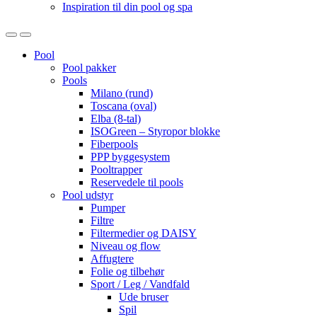
Inspiration til din pool og spa
Open
Close
Pool
Pool pakker
Pools
Milano (rund)
Toscana (oval)
Elba (8-tal)
ISOGreen – Styropor blokke
Fiberpools
PPP byggesystem
Pooltrapper
Reservedele til pools
Pool udstyr
Pumper
Filtre
Filtermedier og DAISY
Niveau og flow
Affugtere
Folie og tilbehør
Sport / Leg / Vandfald
Ude bruser
Spil