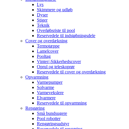
Lys
Skimmere og udløb
Dyser
Stiger
Teknik
Overløbsriste til pool
Reservedele til indstøbningsdele
Cover og overdækning
Termotæppe
Lamelcover
Pooltag
Vinter/-Sikkerhedscover
Oprul og teleskoprør
Reservedele til cover og overdækning
Opvarmning
Varmepumper
Solvarme
Varmevekslere
Elvarmere
Reservedele til opvarmning
Rengøring
Små bundsugere
Pool robotter
Rengøringsudstyr
Reservedele til rengøring