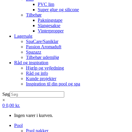
PVC lim
Super glue og silicone
Tilbehør
Pakningstape
Slangesakse
Vinterpropper
Lagersalg
SpaCare/Saniklar
Passion Aromaduft
Spazazz
Tilbehør udemiljø
Råd og inspiration
Hjælp og vejledning
Råd og info
Kunde projekter
Inspiration til din pool og spa
Søg
×
0
0,00
kr.
Ingen varer i kurven.
Pool
Pool pakker