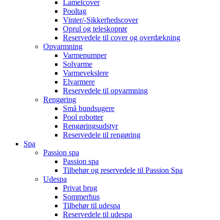
Lamelcover
Pooltag
Vinter/-Sikkerhedscover
Oprul og teleskoprør
Reservedele til cover og overdækning
Opvarmning
Varmepumper
Solvarme
Varmevekslere
Elvarmere
Reservedele til opvarmning
Rengøring
Små bundsugere
Pool robotter
Rengøringsudstyr
Reservedele til rengøring
Spa
Passion spa
Passion spa
Tilbehør og reservedele til Passion Spa
Udespa
Privat brug
Sommerhus
Tilbehør til udespa
Reservedele til udespa