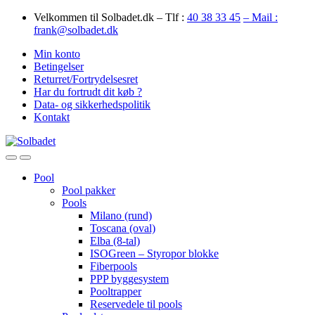
Skip
Skip
Velkommen til Solbadet.dk – Tlf :
40 38 33 45
– Mail :
to
to
frank@solbadet.dk
navigation
content
Min konto
Betingelser
Returret/Fortrydelsesret
Har du fortrudt dit køb ?
Data- og sikkerhedspolitik
Kontakt
Open
Close
Pool
Pool pakker
Pools
Milano (rund)
Toscana (oval)
Elba (8-tal)
ISOGreen – Styropor blokke
Fiberpools
PPP byggesystem
Pooltrapper
Reservedele til pools