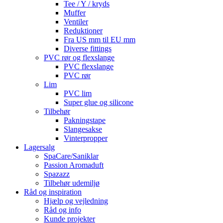
Tee / Y / kryds
Muffer
Ventiler
Reduktioner
Fra US mm til EU mm
Diverse fittings
PVC rør og flexslange
PVC flexslange
PVC rør
Lim
PVC lim
Super glue og silicone
Tilbehør
Pakningstape
Slangesakse
Vinterpropper
Lagersalg
SpaCare/Saniklar
Passion Aromaduft
Spazazz
Tilbehør udemiljø
Råd og inspiration
Hjælp og vejledning
Råd og info
Kunde projekter