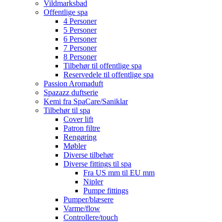
Vildmarksbad
Offentlige spa
4 Personer
5 Personer
6 Personer
7 Personer
8 Personer
Tilbehør til offentlige spa
Reservedele til offentlige spa
Passion Aromaduft
Spazazz duftserie
Kemi fra SpaCare/Saniklar
Tilbehør til spa
Cover lift
Patron filtre
Rengøring
Møbler
Diverse tilbehør
Diverse fittings til spa
Fra US mm til EU mm
Nipler
Pumpe fittings
Pumper/blæsere
Varme/flow
Controllere/touch