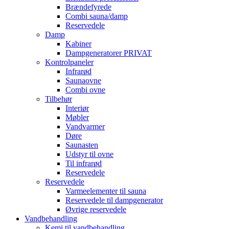
Brændefyrede
Combi sauna/damp
Reservedele
Damp
Kabiner
Dampgeneratorer PRIVAT
Kontrolpaneler
Infrarød
Saunaovne
Combi ovne
Tilbehør
Interiør
Møbler
Vandvarmer
Døre
Saunasten
Udstyr til ovne
Til infrarød
Reservedele
Reservedele
Varmeelementer til sauna
Reservedele til dampgenerator
Øvrige reservedele
Vandbehandling
Kemi til vandbehandling