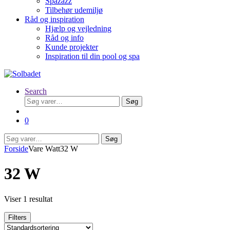
Spazazz
Tilbehør udemiljø
Råd og inspiration
Hjælp og vejledning
Råd og info
Kunde projekter
Inspiration til din pool og spa
Search
Søg
Søg
efter:
0
Søg
Søg
efter:
Forside
Vare Watt
32 W
32 W
Viser 1 resultat
Filters