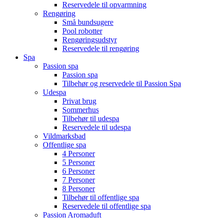
Reservedele til opvarmning
Rengøring
Små bundsugere
Pool robotter
Rengøringsudstyr
Reservedele til rengøring
Spa
Passion spa
Passion spa
Tilbehør og reservedele til Passion Spa
Udespa
Privat brug
Sommerhus
Tilbehør til udespa
Reservedele til udespa
Vildmarksbad
Offentlige spa
4 Personer
5 Personer
6 Personer
7 Personer
8 Personer
Tilbehør til offentlige spa
Reservedele til offentlige spa
Passion Aromaduft