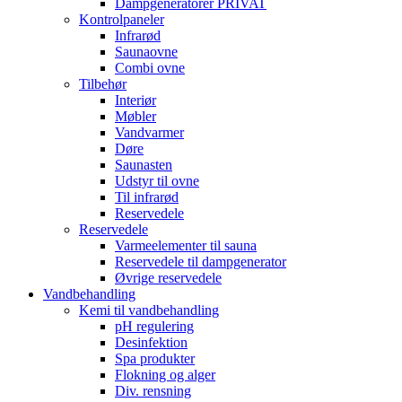
Dampgeneratorer PRIVAT
Kontrolpaneler
Infrarød
Saunaovne
Combi ovne
Tilbehør
Interiør
Møbler
Vandvarmer
Døre
Saunasten
Udstyr til ovne
Til infrarød
Reservedele
Reservedele
Varmeelementer til sauna
Reservedele til dampgenerator
Øvrige reservedele
Vandbehandling
Kemi til vandbehandling
pH regulering
Desinfektion
Spa produkter
Flokning og alger
Div. rensning