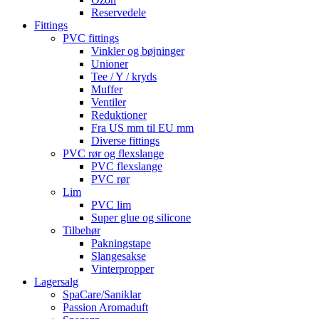
Reservedele
Fittings
PVC fittings
Vinkler og bøjninger
Unioner
Tee / Y / kryds
Muffer
Ventiler
Reduktioner
Fra US mm til EU mm
Diverse fittings
PVC rør og flexslange
PVC flexslange
PVC rør
Lim
PVC lim
Super glue og silicone
Tilbehør
Pakningstape
Slangesakse
Vinterpropper
Lagersalg
SpaCare/Saniklar
Passion Aromaduft