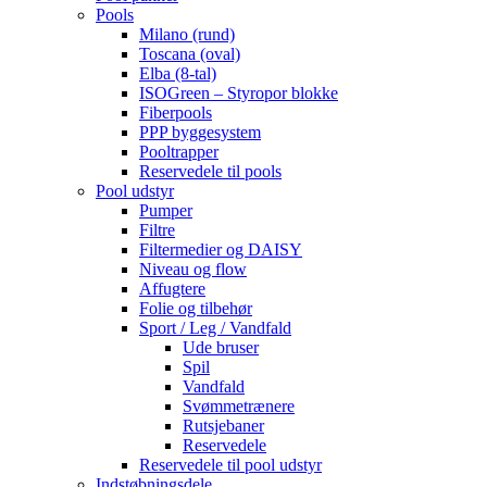
Pools
Milano (rund)
Toscana (oval)
Elba (8-tal)
ISOGreen – Styropor blokke
Fiberpools
PPP byggesystem
Pooltrapper
Reservedele til pools
Pool udstyr
Pumper
Filtre
Filtermedier og DAISY
Niveau og flow
Affugtere
Folie og tilbehør
Sport / Leg / Vandfald
Ude bruser
Spil
Vandfald
Svømmetrænere
Rutsjebaner
Reservedele
Reservedele til pool udstyr
Indstøbningsdele