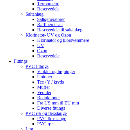
Termometre
Reservedele
Saltanlæg
Saltgeneratorer
Raffineret salt
Reservedele til saltanlæg
Klorinator- UV og Ozon
Klorinator og klorsvømmere
UV
Ozon
Reservedele
Fittings
PVC fittings
Vinkler og bøjninger
Unioner
Tee / Y / kryds
Muffer
Ventiler
Reduktioner
Fra US mm til EU mm
Diverse fittings
PVC rør og flexslange
PVC flexslange
PVC rør
Lim