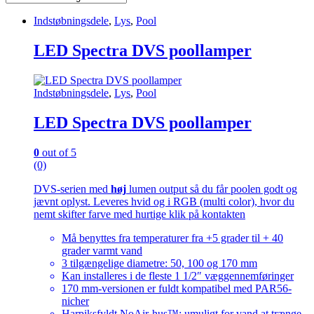
Indstøbningsdele
,
Lys
,
Pool
LED Spectra DVS poollamper
Indstøbningsdele
,
Lys
,
Pool
LED Spectra DVS poollamper
0
out of 5
(0)
DVS-serien med
høj
lumen output så du får poolen godt og
jævnt oplyst. Leveres hvid og i RGB (multi color), hvor du
nemt skifter farve med hurtige klik på kontakten
Må benyttes fra temperaturer fra +5 grader til + 40
grader varmt vand
3 tilgængelige diametre: 50, 100 og 170 mm
Kan installeres i de fleste 1 1/2″ væggennemføringer
170 mm-versionen er fuldt kompatibel med PAR56-
nicher
Harpiksfyldt NoAir-hus™: umuligt for vand at trænge