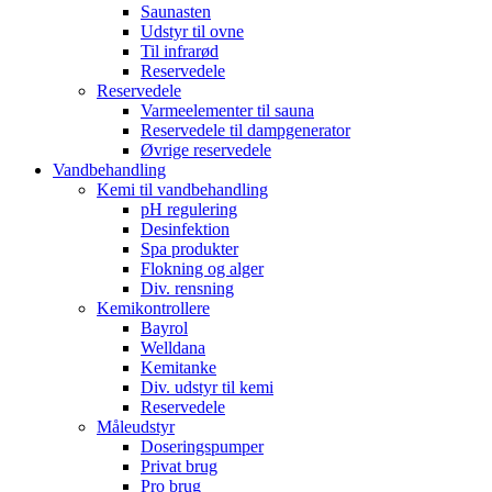
Saunasten
Udstyr til ovne
Til infrarød
Reservedele
Reservedele
Varmeelementer til sauna
Reservedele til dampgenerator
Øvrige reservedele
Vandbehandling
Kemi til vandbehandling
pH regulering
Desinfektion
Spa produkter
Flokning og alger
Div. rensning
Kemikontrollere
Bayrol
Welldana
Kemitanke
Div. udstyr til kemi
Reservedele
Måleudstyr
Doseringspumper
Privat brug
Pro brug