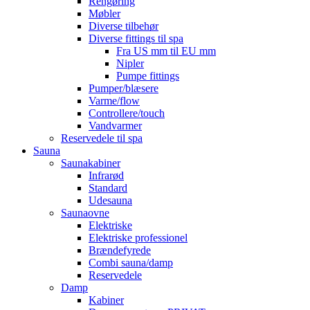
Rengøring
Møbler
Diverse tilbehør
Diverse fittings til spa
Fra US mm til EU mm
Nipler
Pumpe fittings
Pumper/blæsere
Varme/flow
Controllere/touch
Vandvarmer
Reservedele til spa
Sauna
Saunakabiner
Infrarød
Standard
Udesauna
Saunaovne
Elektriske
Elektriske professionel
Brændefyrede
Combi sauna/damp
Reservedele
Damp
Kabiner