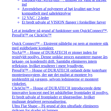
ind
Anvendelsen af polymerer af høj kvalitet gør lyset
kompatibelt med saltelektrolyse
12 VAC / 2-leder
Et bredt udvalg af VISION flanger i forskellige farver
Let at installere på grund af funktioner som QuickConnect™,
PressFit™ og ClickOn™
Quick Connect™
– Ekstremt pålidelig og nem at montere stik
med guldbelagte kontakter.
NoAir™
– House of DURATECH er pioner inden for
resinfyldt poollys. Denne unikke proces garanterer mange års
lækage- og kondensfri drift. Samtidig elimineres intern
refleksion, hvilket resulterer i mere lysudbytte.
PressFit™
– House of DURATECH opfandt dette justerbare
monteringssystem, der gør det muligt at montere lys
problemfrit på væggen, selvom ledningerne er monteret
vinkelret.
ClickOn™
– House of DURATECH introducerede dette
innovative koncept med let udskiftelige frontplader til poollys.
Et bredt udvalg af frontplader er tilgængelige, hvilket
muliggør detaljeret personalisering.
Ultra Flat Shape
– På grund af den ultraflade elimineres
risikoen for skader på lampen