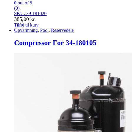
0
out of 5
(0)
SKU: 39-181020
385,00
kr.
Tilføj til kurv
Opvarmning
,
Pool
,
Reservedele
Compressor For 34-180105