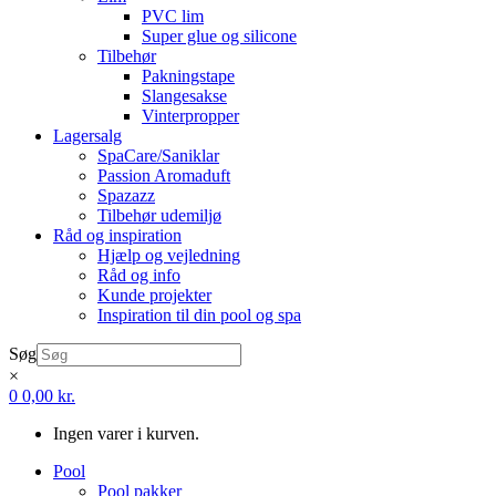
PVC lim
Super glue og silicone
Tilbehør
Pakningstape
Slangesakse
Vinterpropper
Lagersalg
SpaCare/Saniklar
Passion Aromaduft
Spazazz
Tilbehør udemiljø
Råd og inspiration
Hjælp og vejledning
Råd og info
Kunde projekter
Inspiration til din pool og spa
Søg
×
0
0,00
kr.
Ingen varer i kurven.
Pool
Pool pakker