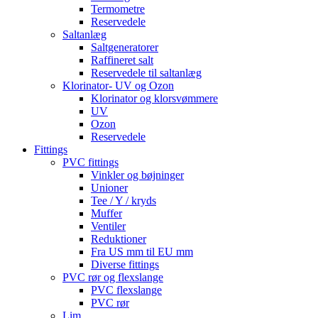
Termometre
Reservedele
Saltanlæg
Saltgeneratorer
Raffineret salt
Reservedele til saltanlæg
Klorinator- UV og Ozon
Klorinator og klorsvømmere
UV
Ozon
Reservedele
Fittings
PVC fittings
Vinkler og bøjninger
Unioner
Tee / Y / kryds
Muffer
Ventiler
Reduktioner
Fra US mm til EU mm
Diverse fittings
PVC rør og flexslange
PVC flexslange
PVC rør
Lim