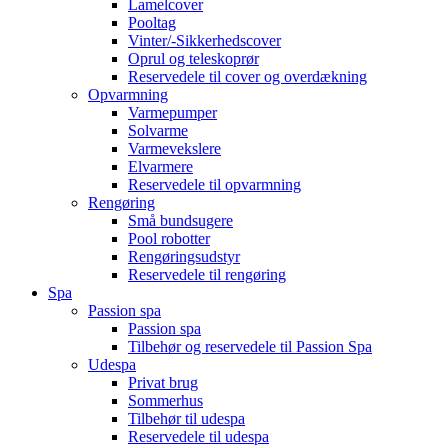
Lamelcover
Pooltag
Vinter/-Sikkerhedscover
Oprul og teleskoprør
Reservedele til cover og overdækning
Opvarmning
Varmepumper
Solvarme
Varmevekslere
Elvarmere
Reservedele til opvarmning
Rengøring
Små bundsugere
Pool robotter
Rengøringsudstyr
Reservedele til rengøring
Spa
Passion spa
Passion spa
Tilbehør og reservedele til Passion Spa
Udespa
Privat brug
Sommerhus
Tilbehør til udespa
Reservedele til udespa