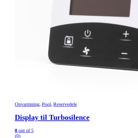
Opvarmning
,
Pool
,
Reservedele
Display til Turbosilence
0
out of 5
(0)