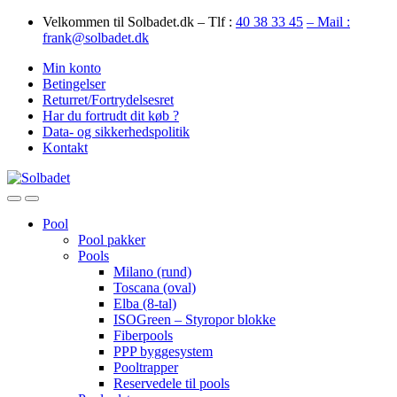
Skip
Skip
Velkommen til Solbadet.dk – Tlf :
40 38 33 45
– Mail :
to
to
frank@solbadet.dk
navigation
content
Min konto
Betingelser
Returret/Fortrydelsesret
Har du fortrudt dit køb ?
Data- og sikkerhedspolitik
Kontakt
Open
Close
Pool
Pool pakker
Pools
Milano (rund)
Toscana (oval)
Elba (8-tal)
ISOGreen – Styropor blokke
Fiberpools
PPP byggesystem
Pooltrapper
Reservedele til pools