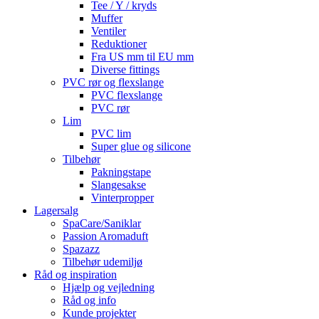
Tee / Y / kryds
Muffer
Ventiler
Reduktioner
Fra US mm til EU mm
Diverse fittings
PVC rør og flexslange
PVC flexslange
PVC rør
Lim
PVC lim
Super glue og silicone
Tilbehør
Pakningstape
Slangesakse
Vinterpropper
Lagersalg
SpaCare/Saniklar
Passion Aromaduft
Spazazz
Tilbehør udemiljø
Råd og inspiration
Hjælp og vejledning
Råd og info
Kunde projekter