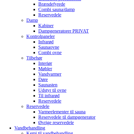
Brændefyrede
Combi sauna/damp
Reservedele
Damp
Kabiner
Dampgeneratorer PRIVAT
Kontrolpaneler
Infrarød
Saunaovne
Combi ovne
Tilbehør
Interiør
Møbler
Vandvarmer
Døre
Saunasten
Udstyr til ovne
Til infrarød
Reservedele
Reservedele
Varmeelementer til sauna
Reservedele til dampgenerator
Øvrige reservedele
Vandbehandling
Kemi til vandbehandling