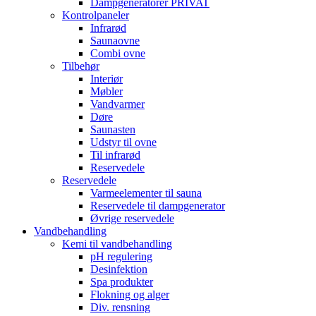
Dampgeneratorer PRIVAT
Kontrolpaneler
Infrarød
Saunaovne
Combi ovne
Tilbehør
Interiør
Møbler
Vandvarmer
Døre
Saunasten
Udstyr til ovne
Til infrarød
Reservedele
Reservedele
Varmeelementer til sauna
Reservedele til dampgenerator
Øvrige reservedele
Vandbehandling
Kemi til vandbehandling
pH regulering
Desinfektion
Spa produkter
Flokning og alger
Div. rensning