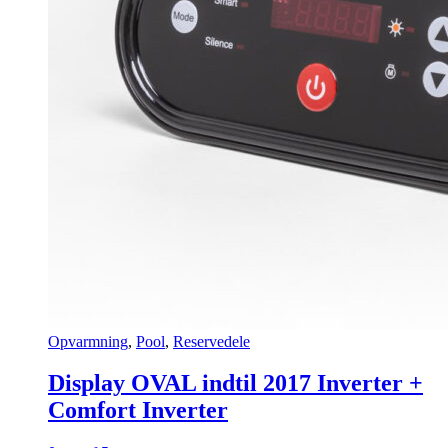
Opvarmning
,
Pool
,
Reservedele
Display OVAL indtil 2017 Inverter +
Comfort Inverter