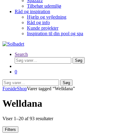
Spazazz
Tilbehør udemiljø
Råd og inspiration
Hjælp og vejledning
Råd og info
Kunde projekter
Inspiration til din pool og spa
Search
Søg
Søg
efter:
0
Søg
Søg
efter:
Forside
Shop
Varer tagged “Welldana”
Welldana
Viser 1–20 af 93 resultater
Filters