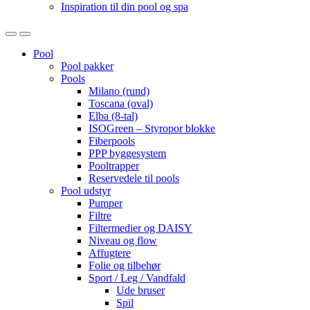
Inspiration til din pool og spa
Open
Close
Pool
Pool pakker
Pools
Milano (rund)
Toscana (oval)
Elba (8-tal)
ISOGreen – Styropor blokke
Fiberpools
PPP byggesystem
Pooltrapper
Reservedele til pools
Pool udstyr
Pumper
Filtre
Filtermedier og DAISY
Niveau og flow
Affugtere
Folie og tilbehør
Sport / Leg / Vandfald
Ude bruser
Spil