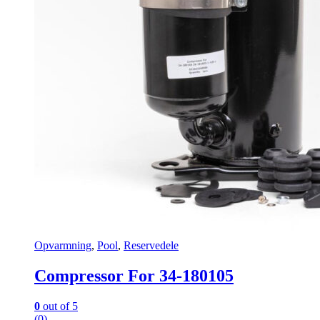
Opvarmning
,
Pool
,
Reservedele
Compressor For 34-180105
0
out of 5
(0)