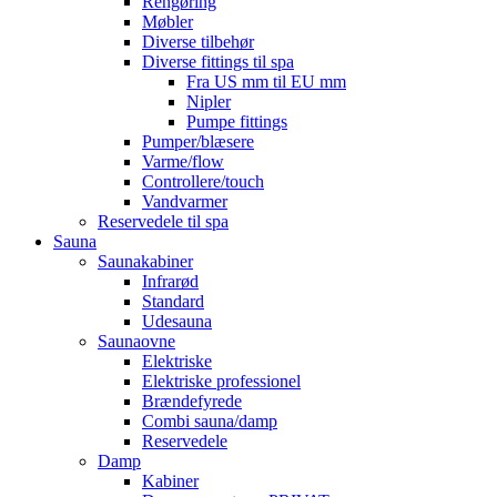
Rengøring
Møbler
Diverse tilbehør
Diverse fittings til spa
Fra US mm til EU mm
Nipler
Pumpe fittings
Pumper/blæsere
Varme/flow
Controllere/touch
Vandvarmer
Reservedele til spa
Sauna
Saunakabiner
Infrarød
Standard
Udesauna
Saunaovne
Elektriske
Elektriske professionel
Brændefyrede
Combi sauna/damp
Reservedele
Damp
Kabiner