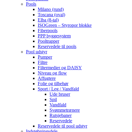
Pools
Milano (rund)
Toscana (oval)
Elba (8-tal)
ISOGreen – Styropor blokke
Fiberpools
PPP byggesystem
Pooltrapper
Reservedele til pools
Pool udstyr
Pumper
Filtre
Filtermedier og DAISY
Niveau og flow
Affugtere
Folie og tilbehør
Sport / Leg / Vandfald
Ude bruser
Spil
Vandfald
Svømmetrænere
Rutsjebaner
Reservedele
Reservedele til pool udstyr
Indstøbningsdele