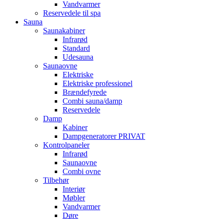
Vandvarmer
Reservedele til spa
Sauna
Saunakabiner
Infrarød
Standard
Udesauna
Saunaovne
Elektriske
Elektriske professionel
Brændefyrede
Combi sauna/damp
Reservedele
Damp
Kabiner
Dampgeneratorer PRIVAT
Kontrolpaneler
Infrarød
Saunaovne
Combi ovne
Tilbehør
Interiør
Møbler
Vandvarmer
Døre