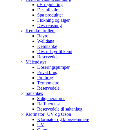
pH regulering
Desinfektion
Spa produkter
Flokning og alger
Div. rensning
Kemikontrollere
Bayrol
Welldana
Kemitanke
Div. udstyr til kemi
Reservedele
Måleudstyr
Doseringspumper
Privat brug
Pro brug
Termometre
Reservedele
Saltanlæg
Saltgeneratorer
Raffineret salt
Reservedele til saltanlæg
Klorinator- UV og Ozon
Klorinator og klorsvømmere
UV
Ozon