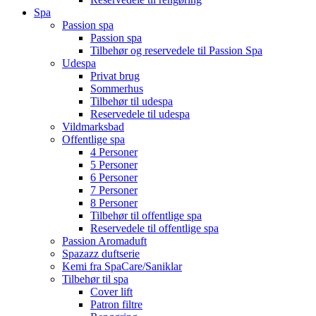
Spa
Passion spa
Passion spa
Tilbehør og reservedele til Passion Spa
Udespa
Privat brug
Sommerhus
Tilbehør til udespa
Reservedele til udespa
Vildmarksbad
Offentlige spa
4 Personer
5 Personer
6 Personer
7 Personer
8 Personer
Tilbehør til offentlige spa
Reservedele til offentlige spa
Passion Aromaduft
Spazazz duftserie
Kemi fra SpaCare/Saniklar
Tilbehør til spa
Cover lift
Patron filtre