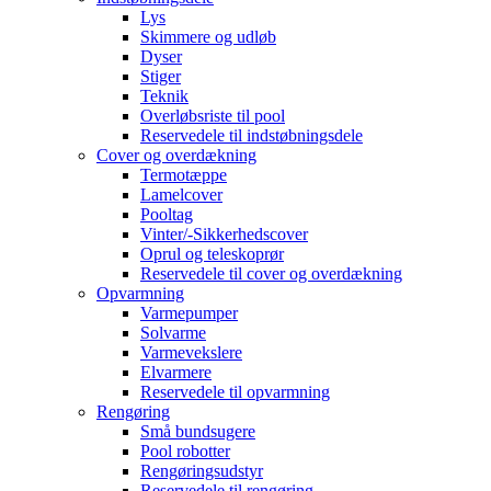
Lys
Skimmere og udløb
Dyser
Stiger
Teknik
Overløbsriste til pool
Reservedele til indstøbningsdele
Cover og overdækning
Termotæppe
Lamelcover
Pooltag
Vinter/-Sikkerhedscover
Oprul og teleskoprør
Reservedele til cover og overdækning
Opvarmning
Varmepumper
Solvarme
Varmevekslere
Elvarmere
Reservedele til opvarmning
Rengøring
Små bundsugere
Pool robotter
Rengøringsudstyr
Reservedele til rengøring