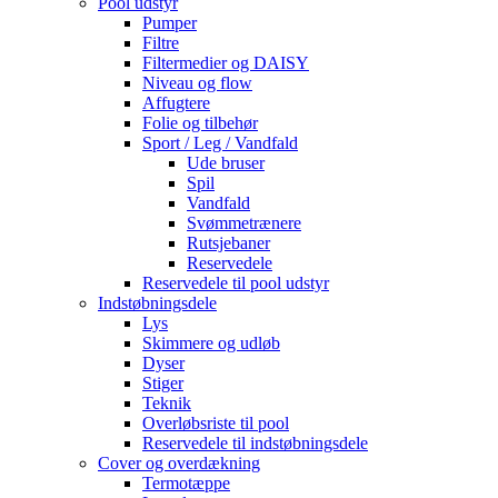
Pool udstyr
Pumper
Filtre
Filtermedier og DAISY
Niveau og flow
Affugtere
Folie og tilbehør
Sport / Leg / Vandfald
Ude bruser
Spil
Vandfald
Svømmetrænere
Rutsjebaner
Reservedele
Reservedele til pool udstyr
Indstøbningsdele
Lys
Skimmere og udløb
Dyser
Stiger
Teknik
Overløbsriste til pool
Reservedele til indstøbningsdele
Cover og overdækning
Termotæppe