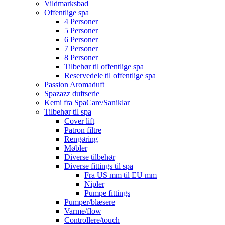
Vildmarksbad
Offentlige spa
4 Personer
5 Personer
6 Personer
7 Personer
8 Personer
Tilbehør til offentlige spa
Reservedele til offentlige spa
Passion Aromaduft
Spazazz duftserie
Kemi fra SpaCare/Saniklar
Tilbehør til spa
Cover lift
Patron filtre
Rengøring
Møbler
Diverse tilbehør
Diverse fittings til spa
Fra US mm til EU mm
Nipler
Pumpe fittings
Pumper/blæsere
Varme/flow
Controllere/touch