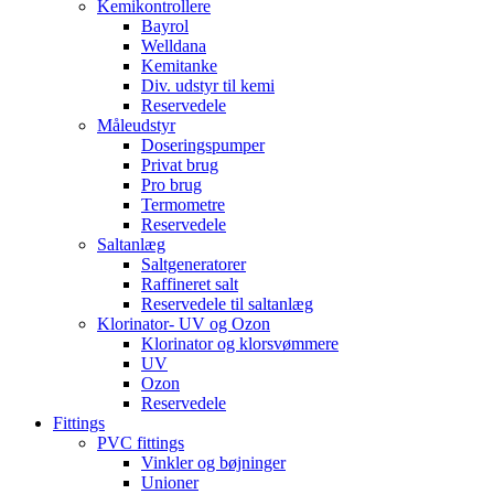
Kemikontrollere
Bayrol
Welldana
Kemitanke
Div. udstyr til kemi
Reservedele
Måleudstyr
Doseringspumper
Privat brug
Pro brug
Termometre
Reservedele
Saltanlæg
Saltgeneratorer
Raffineret salt
Reservedele til saltanlæg
Klorinator- UV og Ozon
Klorinator og klorsvømmere
UV
Ozon
Reservedele
Fittings
PVC fittings
Vinkler og bøjninger
Unioner