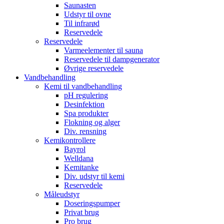
Saunasten
Udstyr til ovne
Til infrarød
Reservedele
Reservedele
Varmeelementer til sauna
Reservedele til dampgenerator
Øvrige reservedele
Vandbehandling
Kemi til vandbehandling
pH regulering
Desinfektion
Spa produkter
Flokning og alger
Div. rensning
Kemikontrollere
Bayrol
Welldana
Kemitanke
Div. udstyr til kemi
Reservedele
Måleudstyr
Doseringspumper
Privat brug
Pro brug