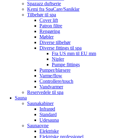
Spazazz duftserie
Kemi fra SpaCare/Saniklar
Tilbehør til spa
Cover lift
Patron filtre
Rengøring
Møbler
Diverse tilbehør
Diverse fittings til spa
Fra US mm til EU mm
Nipler
Pumpe fittings
Pumper/blæsere
Varme/flow
Controllere/touch
Vandvarmer
Reservedele til spa
Sauna
Saunakabiner
Infrarød
Standard
Udesauna
Saunaovne
Elektriske
Elektriske professionel