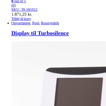
0
out of 5
(0)
SKU: 39-181012
1.871,25
kr.
Tilføj til kurv
Opvarmning
,
Pool
,
Reservedele
Display til Turbosilence