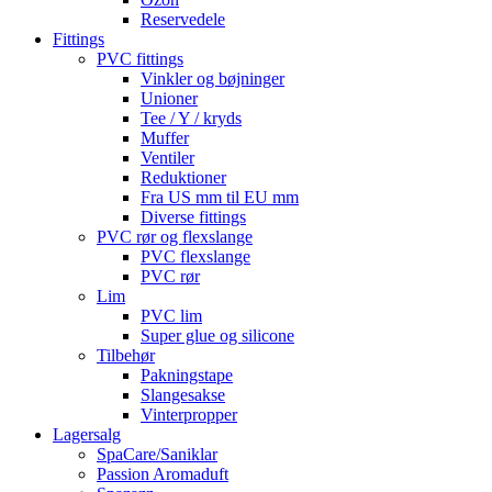
Reservedele
Fittings
PVC fittings
Vinkler og bøjninger
Unioner
Tee / Y / kryds
Muffer
Ventiler
Reduktioner
Fra US mm til EU mm
Diverse fittings
PVC rør og flexslange
PVC flexslange
PVC rør
Lim
PVC lim
Super glue og silicone
Tilbehør
Pakningstape
Slangesakse
Vinterpropper
Lagersalg
SpaCare/Saniklar
Passion Aromaduft