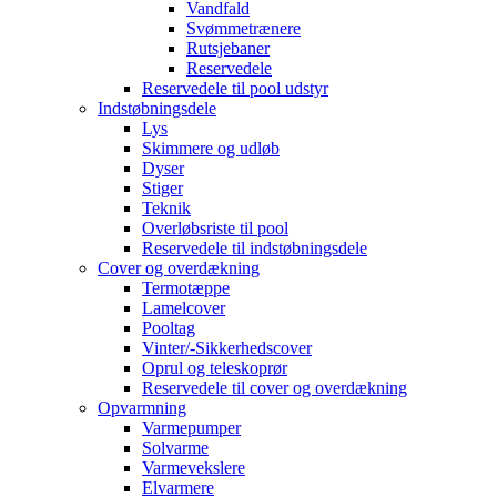
Vandfald
Svømmetrænere
Rutsjebaner
Reservedele
Reservedele til pool udstyr
Indstøbningsdele
Lys
Skimmere og udløb
Dyser
Stiger
Teknik
Overløbsriste til pool
Reservedele til indstøbningsdele
Cover og overdækning
Termotæppe
Lamelcover
Pooltag
Vinter/-Sikkerhedscover
Oprul og teleskoprør
Reservedele til cover og overdækning
Opvarmning
Varmepumper
Solvarme
Varmevekslere
Elvarmere