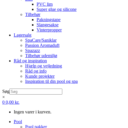
PVC lim
Super glue og silicone
Tilbehør
Pakningstape
Slangesakse
Vinterpropper
Lagersalg
SpaCare/Saniklar
Passion Aromaduft
Spazazz
Tilbehør udemiljø
Råd og inspiration
Hjælp og vejledning
Råd og info
Kunde projekter
Inspiration til din pool og spa
Søg
×
0
0,00
kr.
Ingen varer i kurven.
Pool
Pool pakker