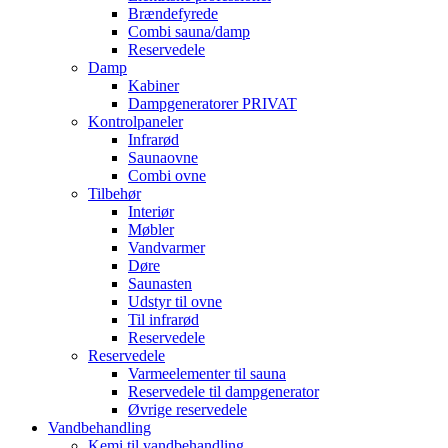
Brændefyrede
Combi sauna/damp
Reservedele
Damp
Kabiner
Dampgeneratorer PRIVAT
Kontrolpaneler
Infrarød
Saunaovne
Combi ovne
Tilbehør
Interiør
Møbler
Vandvarmer
Døre
Saunasten
Udstyr til ovne
Til infrarød
Reservedele
Reservedele
Varmeelementer til sauna
Reservedele til dampgenerator
Øvrige reservedele
Vandbehandling
Kemi til vandbehandling