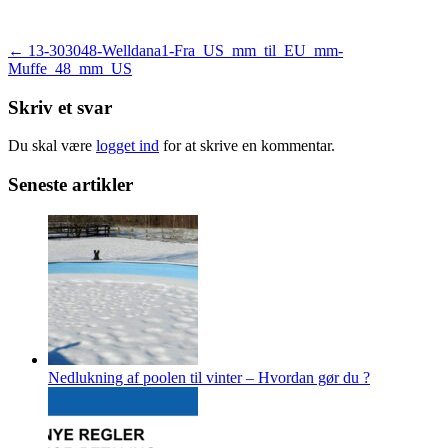
Indlægsnavigation
←
13-303048-Welldana1-Fra_US_mm_til_EU_mm-
Muffe_48_mm_US
Skriv et svar
Du skal være
logget ind
for at skrive en kommentar.
Seneste artikler
Nedlukning af poolen til vinter – Hvordan gør du ?