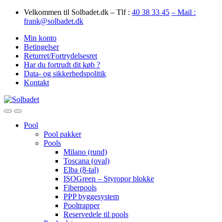
Skip
Skip
Velkommen til Solbadet.dk – Tlf :
40 38 33 45
– Mail :
to
to
frank@solbadet.dk
navigation
content
Min konto
Betingelser
Returret/Fortrydelsesret
Har du fortrudt dit køb ?
Data- og sikkerhedspolitik
Kontakt
Open
Close
Pool
Pool pakker
Pools
Milano (rund)
Toscana (oval)
Elba (8-tal)
ISOGreen – Styropor blokke
Fiberpools
PPP byggesystem
Pooltrapper
Reservedele til pools