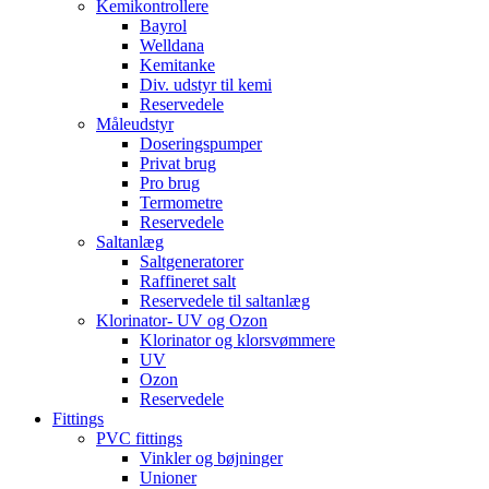
Kemikontrollere
Bayrol
Welldana
Kemitanke
Div. udstyr til kemi
Reservedele
Måleudstyr
Doseringspumper
Privat brug
Pro brug
Termometre
Reservedele
Saltanlæg
Saltgeneratorer
Raffineret salt
Reservedele til saltanlæg
Klorinator- UV og Ozon
Klorinator og klorsvømmere
UV
Ozon
Reservedele
Fittings
PVC fittings
Vinkler og bøjninger
Unioner