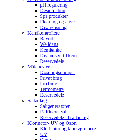
pH regulering
Desinfektion
Spa produkter
Flokning og alger
Div. rensning
Kemikontrollere
Bayrol
Welldana
Kemitanke
Div. udstyr til kemi
Reservedele
Måleudstyr
Doseringspumper
Privat brug
Pro brug
Termometre
Reservedele
Saltanlæg
Saltgeneratorer
Raffineret salt
Reservedele til saltanlæg
Klorinator- UV og Ozon
Klorinator og klorsvømmere
UV
Ozon