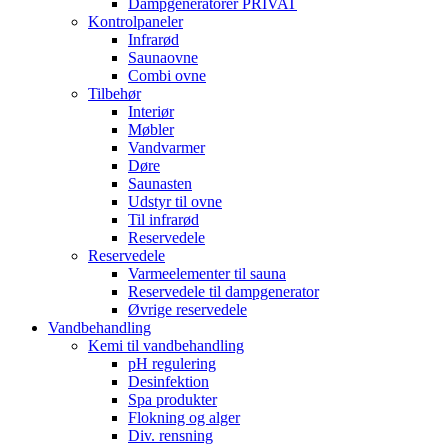
Dampgeneratorer PRIVAT
Kontrolpaneler
Infrarød
Saunaovne
Combi ovne
Tilbehør
Interiør
Møbler
Vandvarmer
Døre
Saunasten
Udstyr til ovne
Til infrarød
Reservedele
Reservedele
Varmeelementer til sauna
Reservedele til dampgenerator
Øvrige reservedele
Vandbehandling
Kemi til vandbehandling
pH regulering
Desinfektion
Spa produkter
Flokning og alger
Div. rensning