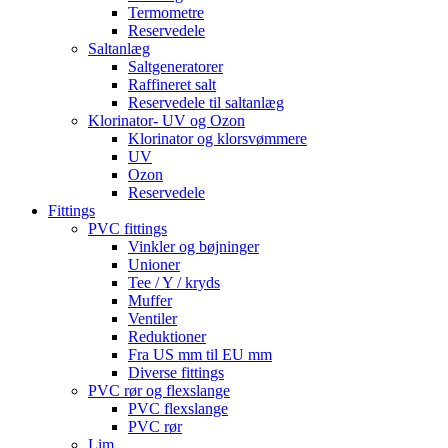
Termometre
Reservedele
Saltanlæg
Saltgeneratorer
Raffineret salt
Reservedele til saltanlæg
Klorinator- UV og Ozon
Klorinator og klorsvømmere
UV
Ozon
Reservedele
Fittings
PVC fittings
Vinkler og bøjninger
Unioner
Tee / Y / kryds
Muffer
Ventiler
Reduktioner
Fra US mm til EU mm
Diverse fittings
PVC rør og flexslange
PVC flexslange
PVC rør
Lim