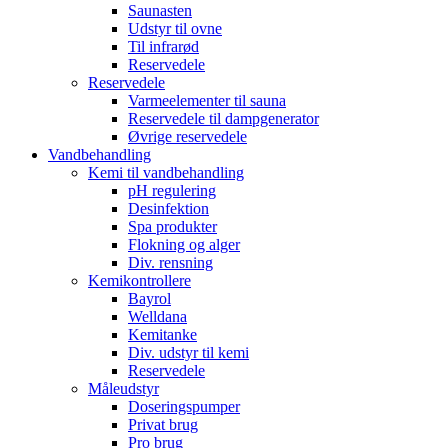
Saunasten
Udstyr til ovne
Til infrarød
Reservedele
Reservedele
Varmeelementer til sauna
Reservedele til dampgenerator
Øvrige reservedele
Vandbehandling
Kemi til vandbehandling
pH regulering
Desinfektion
Spa produkter
Flokning og alger
Div. rensning
Kemikontrollere
Bayrol
Welldana
Kemitanke
Div. udstyr til kemi
Reservedele
Måleudstyr
Doseringspumper
Privat brug
Pro brug