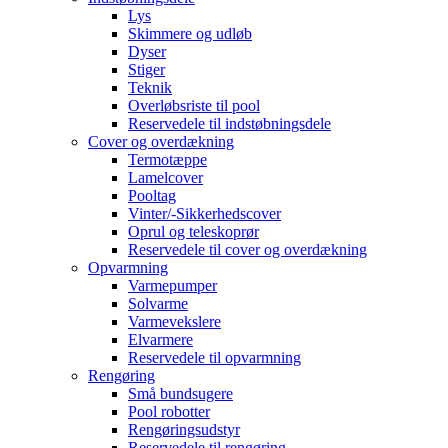
Lys
Skimmere og udløb
Dyser
Stiger
Teknik
Overløbsriste til pool
Reservedele til indstøbningsdele
Cover og overdækning
Termotæppe
Lamelcover
Pooltag
Vinter/-Sikkerhedscover
Oprul og teleskoprør
Reservedele til cover og overdækning
Opvarmning
Varmepumper
Solvarme
Varmevekslere
Elvarmere
Reservedele til opvarmning
Rengøring
Små bundsugere
Pool robotter
Rengøringsudstyr
Reservedele til rengøring