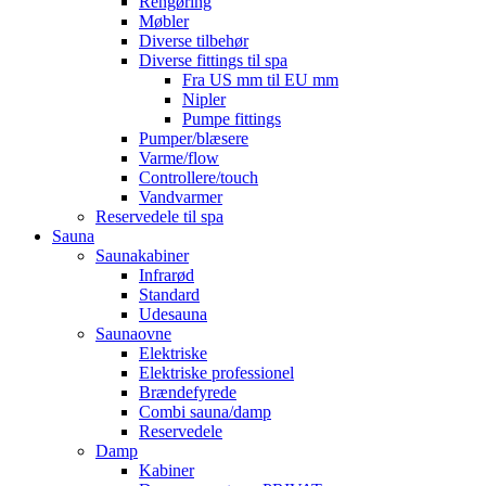
Rengøring
Møbler
Diverse tilbehør
Diverse fittings til spa
Fra US mm til EU mm
Nipler
Pumpe fittings
Pumper/blæsere
Varme/flow
Controllere/touch
Vandvarmer
Reservedele til spa
Sauna
Saunakabiner
Infrarød
Standard
Udesauna
Saunaovne
Elektriske
Elektriske professionel
Brændefyrede
Combi sauna/damp
Reservedele
Damp
Kabiner