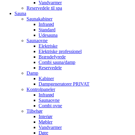
Vandvarmer
Reservedele til spa
Sauna
Saunakabiner
Infrarød
Standard
Udesauna
Saunaovne
Elektriske
Elektriske professionel
Brændefyrede
Combi sauna/damp
Reservedele
Damp
Kabiner
Dampgeneratorer PRIVAT
Kontrolpaneler
Infrarød
Saunaovne
Combi ovne
Tilbehør
Interiør
Møbler
Vandvarmer
Døre