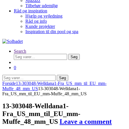
Spazazz
Tilbehør udemiljø
Råd og inspiration
Hjælp og vejledning
Råd og info
Kunde projekter
Inspiration til din pool og spa
Search
Søg
Søg
efter:
0
Søg
Søg
efter:
Forside
13-303048-Welldana1-Fra_US_mm_til_EU_mm-
Muffe_48_mm_US
13-303048-Welldana1-
Fra_US_mm_til_EU_mm-Muffe_48_mm_US
13-303048-Welldana1-
Fra_US_mm_til_EU_mm-
Muffe_48_mm_US
Leave a comment