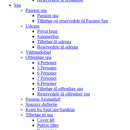
Spa
Passion spa
Passion spa
Tilbehør og reservedele til Passion Spa
Udespa
Privat brug
Sommerhus
Tilbehør til udespa
Reservedele til udespa
Vildmarksbad
Offentlige spa
4 Personer
5 Personer
6 Personer
7 Personer
8 Personer
Tilbehør til offentlige spa
Reservedele til offentlige spa
Passion Aromaduft
Spazazz duftserie
Kemi fra SpaCare/Saniklar
Tilbehør til spa
Cover lift
Patron filtre