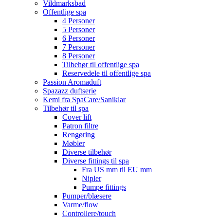
Vildmarksbad
Offentlige spa
4 Personer
5 Personer
6 Personer
7 Personer
8 Personer
Tilbehør til offentlige spa
Reservedele til offentlige spa
Passion Aromaduft
Spazazz duftserie
Kemi fra SpaCare/Saniklar
Tilbehør til spa
Cover lift
Patron filtre
Rengøring
Møbler
Diverse tilbehør
Diverse fittings til spa
Fra US mm til EU mm
Nipler
Pumpe fittings
Pumper/blæsere
Varme/flow
Controllere/touch