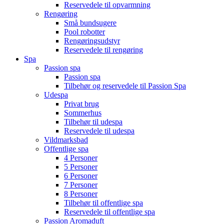
Reservedele til opvarmning
Rengøring
Små bundsugere
Pool robotter
Rengøringsudstyr
Reservedele til rengøring
Spa
Passion spa
Passion spa
Tilbehør og reservedele til Passion Spa
Udespa
Privat brug
Sommerhus
Tilbehør til udespa
Reservedele til udespa
Vildmarksbad
Offentlige spa
4 Personer
5 Personer
6 Personer
7 Personer
8 Personer
Tilbehør til offentlige spa
Reservedele til offentlige spa
Passion Aromaduft