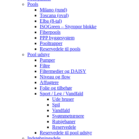
Pools
Milano (rund)
Toscana (oval)
Elba (8-tal)
ISOGreen – Styropor blokke
Fiberpools
PPP byggesystem
Pooltrapper
Reservedele til pools
Pool udstyr
Pumper
Filtre
Filtermedier og DAISY
Niveau og flow
Affugtere
Folie og tilbehør
Sport / Leg / Vandfald
Ude bruser
Spil
Vandfald
Svømmetrænere
Rutsjebaner
Reservedele
Reservedele til pool udstyr
Indstøbningsdele