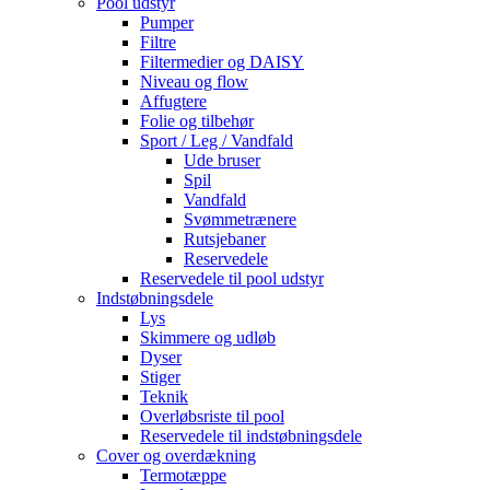
Pool udstyr
Pumper
Filtre
Filtermedier og DAISY
Niveau og flow
Affugtere
Folie og tilbehør
Sport / Leg / Vandfald
Ude bruser
Spil
Vandfald
Svømmetrænere
Rutsjebaner
Reservedele
Reservedele til pool udstyr
Indstøbningsdele
Lys
Skimmere og udløb
Dyser
Stiger
Teknik
Overløbsriste til pool
Reservedele til indstøbningsdele
Cover og overdækning
Termotæppe