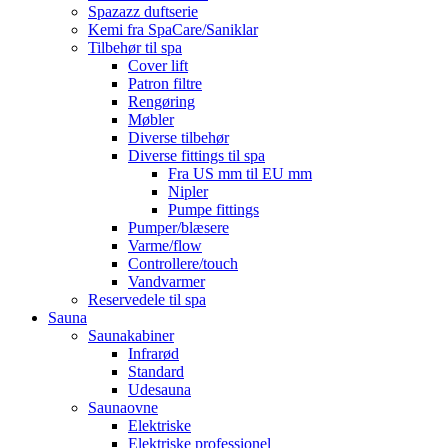
Spazazz duftserie
Kemi fra SpaCare/Saniklar
Tilbehør til spa
Cover lift
Patron filtre
Rengøring
Møbler
Diverse tilbehør
Diverse fittings til spa
Fra US mm til EU mm
Nipler
Pumpe fittings
Pumper/blæsere
Varme/flow
Controllere/touch
Vandvarmer
Reservedele til spa
Sauna
Saunakabiner
Infrarød
Standard
Udesauna
Saunaovne
Elektriske
Elektriske professionel