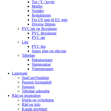
Tee / Y / kryds
Muffer
Ventiler
Reduktioner
Fra US mm til EU mm
Diverse fittings
PVC rør og flexslange
PVC flexslange
PVC rør
Lim
PVC lim
Super glue og silicone
Tilbehør
Pakningstape
Slangesakse
Vinterpropper
Lagersalg
SpaCare/Saniklar
Passion Aromaduft
Spazazz
Tilbehør udemiljø
Råd og inspiration
Hjælp og vejledning
Råd og info
Kunde projekter