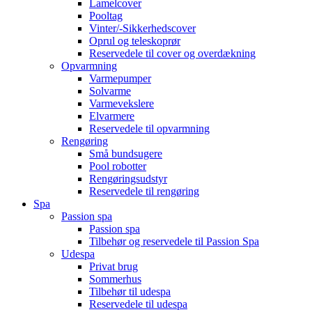
Lamelcover
Pooltag
Vinter/-Sikkerhedscover
Oprul og teleskoprør
Reservedele til cover og overdækning
Opvarmning
Varmepumper
Solvarme
Varmevekslere
Elvarmere
Reservedele til opvarmning
Rengøring
Små bundsugere
Pool robotter
Rengøringsudstyr
Reservedele til rengøring
Spa
Passion spa
Passion spa
Tilbehør og reservedele til Passion Spa
Udespa
Privat brug
Sommerhus
Tilbehør til udespa
Reservedele til udespa