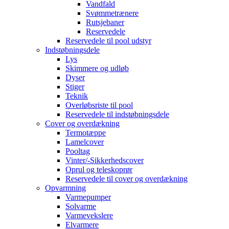
Vandfald
Svømmetrænere
Rutsjebaner
Reservedele
Reservedele til pool udstyr
Indstøbningsdele
Lys
Skimmere og udløb
Dyser
Stiger
Teknik
Overløbsriste til pool
Reservedele til indstøbningsdele
Cover og overdækning
Termotæppe
Lamelcover
Pooltag
Vinter/-Sikkerhedscover
Oprul og teleskoprør
Reservedele til cover og overdækning
Opvarmning
Varmepumper
Solvarme
Varmevekslere
Elvarmere