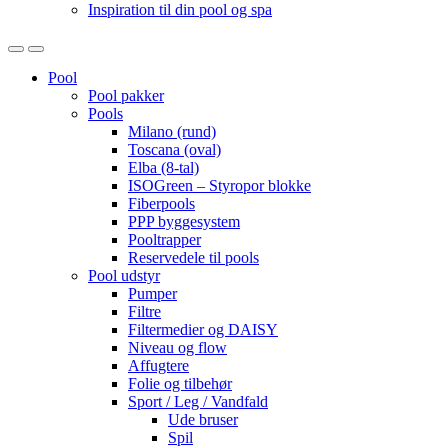
Inspiration til din pool og spa
Open
Close
Pool
Pool pakker
Pools
Milano (rund)
Toscana (oval)
Elba (8-tal)
ISOGreen – Styropor blokke
Fiberpools
PPP byggesystem
Pooltrapper
Reservedele til pools
Pool udstyr
Pumper
Filtre
Filtermedier og DAISY
Niveau og flow
Affugtere
Folie og tilbehør
Sport / Leg / Vandfald
Ude bruser
Spil