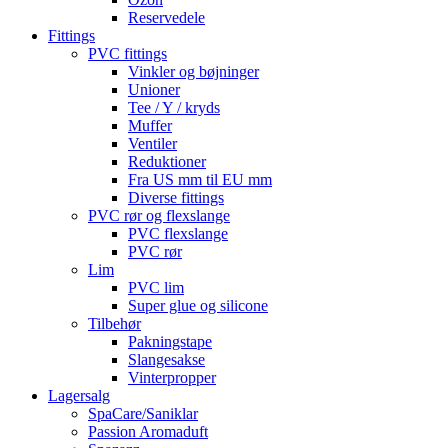
Reservedele
Fittings
PVC fittings
Vinkler og bøjninger
Unioner
Tee / Y / kryds
Muffer
Ventiler
Reduktioner
Fra US mm til EU mm
Diverse fittings
PVC rør og flexslange
PVC flexslange
PVC rør
Lim
PVC lim
Super glue og silicone
Tilbehør
Pakningstape
Slangesakse
Vinterpropper
Lagersalg
SpaCare/Saniklar
Passion Aromaduft